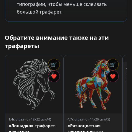
типографии, чтобы меньше склеивать
большой трафарет.
Обратите внимание также на эти
трафареты
🛒
🛒
4,0
«Л
❤
❤
по
ст
1,4к страз · от 18x22 см (A4)
4,7к страз · от 14x20 см (A5)
«Лошадка» трафарет
«Разноцветная
для страз
геометрическая