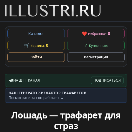
Каталог
❤
0
Избранное:
🛒
0
✓
Корзина:
Купленные:
Войти
Регистрация
НАШ ТГ КАНАЛ
ПОДПИСАТЬСЯ
Telegram-канал
НАШ ГЕНЕРАТОР-РЕДАКТОР ТРАФАРЕТОВ
Генератор трафаретов
Посмотрите, как он работает →
Лошадь — трафарет для
страз