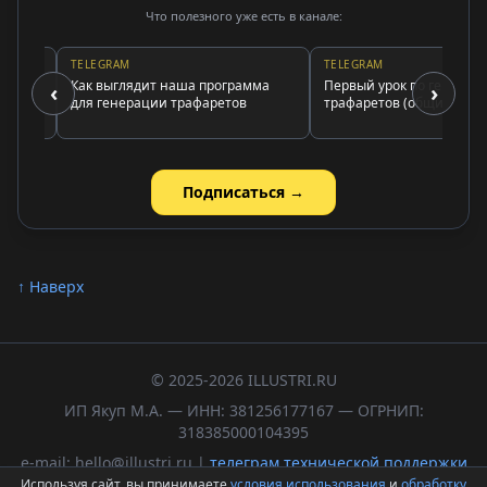
Что полезного уже есть в канале:
TELEGRAM
TELEGRAM
Как выглядит наша программа
Первый урок по генератору
‹
›
для генерации трафаретов
трафаретов (общие принци
Подписаться →
↑ Наверх
© 2025-2026 ILLUSTRI.RU
ИП Якуп М.А. — ИНН: 381256177167 — ОГРНИП:
318385000104395
e-mail: hello@illustri.ru |
телеграм технической поддержки
Используя сайт, вы принимаете
условия использования
и
обработку