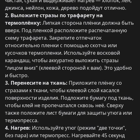
чистая, сухая и выдерживает нагрев — хлопок, лён,
джинса, нейлон, кожа, дерево подойдут отлично.
2. Выложите стразы по трафарету на
термоплёнку:
Липкая сторона плёнки должна быть
вверх. Под пленкой расположите распечатанную
схему трафарета. Закрепите отпечаток
относительно пленки с помощью скотча или
кусочков термопленки. Используйте восковой
карандаш, чтобы аккуратно выложить стразы
"лицом вниз" (клеевой стороной к вам). Это удобно
и быстро.
3. Перенесите на ткань:
Приложите плёнку со
стразами к ткани, чтобы клеевой слой касался
поверхности изделия. Подложите бумагу под ткань,
чтобы клей не пропечатался сквозь неё. Сверху
также положите лист бумаги для защиты утюга или
термопресса.
4. Нагрев:
Используйте утюг (режим "две точки",
без пара) или термопресс. Нагревайте 45 секунд