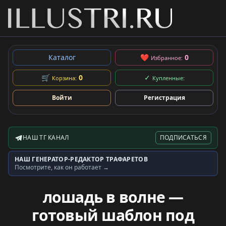
Каталог
❤
0
Избранное:
🛒
0
✓
Корзина:
Купленные:
Войти
Регистрация
НАШ ТГ КАНАЛ
ПОДПИСАТЬСЯ
Telegram-канал
НАШ ГЕНЕРАТОР-РЕДАКТОР ТРАФАРЕТОВ
Генератор трафаретов
Посмотрите, как он работает →
лошадь в волне —
готовый шаблон под