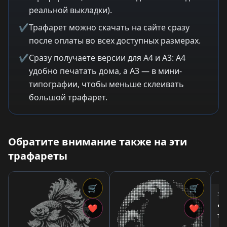
реальной выкладки).
✔
Трафарет можно скачать на сайте сразу
после оплаты во всех доступных размерах.
✔
Сразу получаете версии для A4 и A3: A4
удобно печатать дома, а A3 — в мини-
типографии, чтобы меньше склеивать
большой трафарет.
Обратите внимание также на эти
трафареты
🛒
🛒
3,9
«М
❤
❤
тр