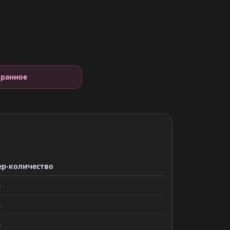
е
бранное
ер-количество
ь
ь
ь