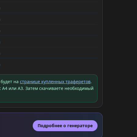
ь
ь
ь
ь
ь
ь
 будет на
странице купленных траферетов
.
: A4 или A3. Затем скачиваете необходимый
Подробнее о генераторе