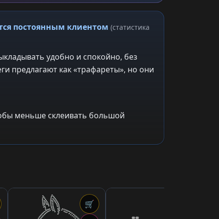
ится постоянным клиентом
(статистика
ыкладывать удобно и спокойно, без
ги предлагают как «трафареты», но они
чтобы меньше склеивать большой
🛒
🛒
2,3