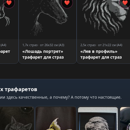
❤
❤
❤
 (A4)
1,7к страз · от 26x32 см (A3)
2,5к страз · от 21x22 см (A4)
арет
«Лошадь портрет»
«Лев в профиль»
трафарет для страз
трафарет для страз
х трафаретов
ии здесь качественные, а почему? А потому что настоящие.