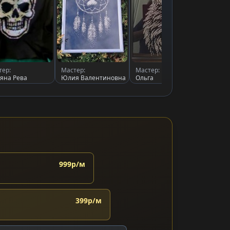
тер:
Мастер:
Мастер:
Масте
ьяна Рева
Юлия Валентиновна
Ольга
Ольга
999р/м
399р/м