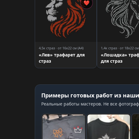
❤
4,5к страз · от 16x22 см (A4)
1,4к страз · от 18x22 см
«Лев» трафарет для
«Лошадка» траф
страз
для страз
Примеры готовых работ из наши
Реальные работы мастеров. Не все фотограф