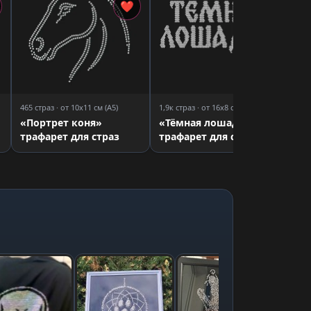
«Т
❤
❤
тр
465 страз · от 10x11 см (A5)
1,9к страз · от 16x8 см (A5)
«Портрет коня»
«Тёмная лошадка»
трафарет для страз
трафарет для страз