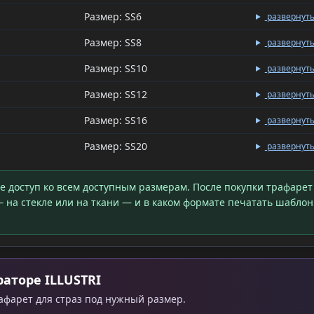
Размер: SS6
развернут
Размер: SS8
развернут
Размер: SS10
развернут
Размер: SS12
развернут
Размер: SS16
развернут
Размер: SS20
развернут
те доступ ко всем доступным размерам. После покупки трафарет
 на стекле или на ткани — и в каком формате печатать шаблон
аторе ILLUSTRI
рафарет для страз под нужный размер.