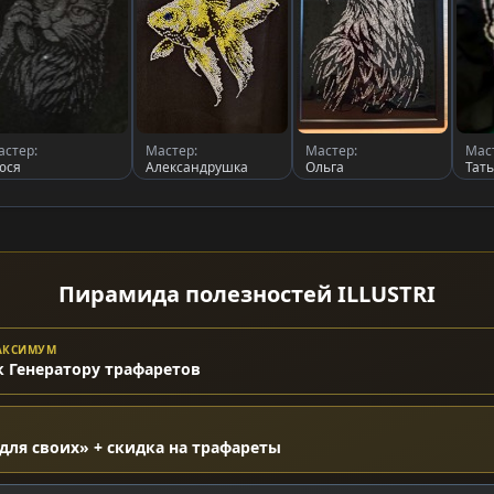
астер:
Мастер:
Мастер:
Мас
юся
Александрушка
Ольга
Тат
Пирамида полезностей ILLUSTRI
МАКСИМУМ
к Генератору трафаретов
для своих» + скидка на трафареты