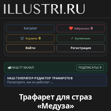
Каталог
❤
0
Избранное:
🛒
0
✓
Корзина:
Купленные:
Войти
Регистрация
НАШ ТГ КАНАЛ
ПОДПИСАТЬСЯ
Telegram-канал
НАШ ГЕНЕРАТОР-РЕДАКТОР ТРАФАРЕТОВ
Генератор трафаретов
Посмотрите, как он работает →
Трафарет для страз
«Медуза»