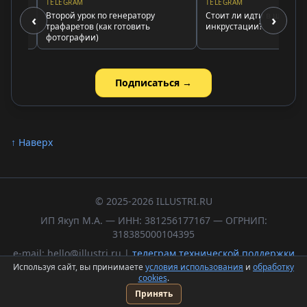
TELEGRAM
TELEGRAM
а
Второй урок по генератору
Стоит ли идти в школу
‹
›
трафаретов (как готовить
инкрустации?
фотографии)
Подписаться →
↑ Наверх
© 2025-2026 ILLUSTRI.RU
ИП Якуп М.А. — ИНН: 381256177167 — ОГРНИП:
318385000104395
e-mail: hello@illustri.ru |
телеграм технической поддержки
Используя сайт, вы принимаете
условия использования
и
обработку
Политика обработки персональных данных
cookies
.
Пользовательское соглашение
Принять