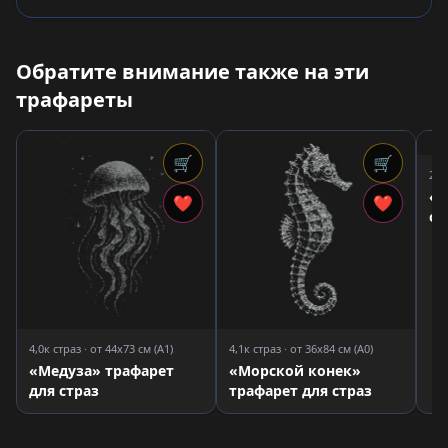
Обратите внимание также на эти
трафареты
🛒
🛒
2,0
«М
❤
❤
ос
тр
4,0к страз · от 44x73 см (A1)
4,1к страз · от 36x84 см (A0)
«Медуза» трафарет
«Морской конек»
для страз
трафарет для страз