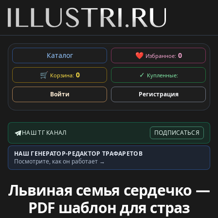
Каталог
❤
0
Избранное:
🛒
0
✓
Корзина:
Купленные:
Войти
Регистрация
НАШ ТГ КАНАЛ
ПОДПИСАТЬСЯ
Telegram-канал
НАШ ГЕНЕРАТОР-РЕДАКТОР ТРАФАРЕТОВ
Генератор трафаретов
Посмотрите, как он работает →
Львиная семья сердечко —
PDF шаблон для страз