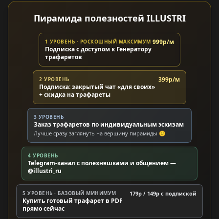
Пирамида полезностей ILLUSTRI
999р/м
1 УРОВЕНЬ · РОСКОШНЫЙ МАКСИМУМ
Подписка с доступом к Генератору
трафаретов
399р/м
2 УРОВЕНЬ
Подписка: закрытый чат «для своих»
+ скидка на трафареты
3 УРОВЕНЬ
Заказ трафаретов по индивидуальным эскизам
Лучше сразу заглянуть на вершину пирамиды 🙂
4 УРОВЕНЬ
Telegram-канал с полезняшками и общением —
@illustri_ru
5 УРОВЕНЬ · БАЗОВЫЙ МИНИМУМ
179р / 149р c подпиской
Купить готовый трафарет в PDF
прямо сейчас