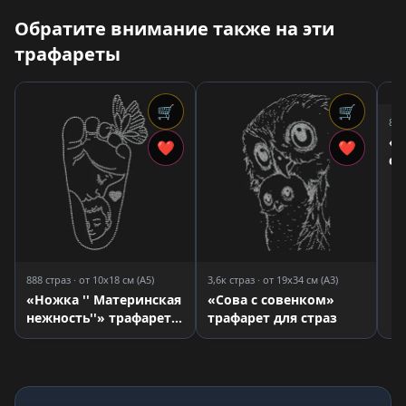
Обратите внимание также на эти
трафареты
🛒
🛒
8,0
«С
❤
❤
сл
дл
888 страз · от 10x18 см (A5)
3,6к страз · от 19x34 см (A3)
«Ножка '' Материнская
«Сова с совенком»
нежность''» трафарет
трафарет для страз
для страз