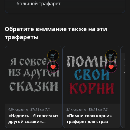
большой трафарет.
Обратите внимание также на эти
трафареты
🛒
🛒
8,9
«Б
❤
❤
дл
4,0к страз · от 27x18 см (A4)
2,1к страз · от 15x11 см (A5)
«Надпись - Я совсем из
«Помни свои корни»
другой сказки»
трафарет для страз
трафарет для страз