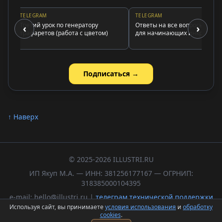
TELEGRAM
TELEGRAM
Третий урок по генератору
Ответы на все вопросы о стразах
‹
›
трафаретов (работа с цветом)
для начинающих инкрустаторов
Подписаться →
↑ Наверх
© 2025-2026 ILLUSTRI.RU
ИП Якуп М.А. — ИНН: 381256177167 — ОГРНИП:
318385000104395
e-mail: hello@illustri.ru |
телеграм технической поддержки
Используя сайт, вы принимаете
условия использования
и
обработку
Политика обработки персональных данных
cookies
.
Пользовательское соглашение