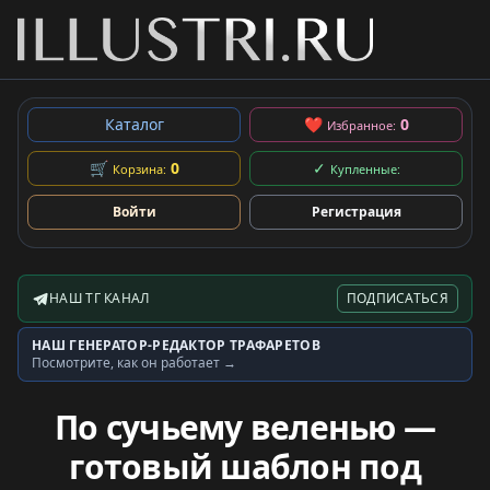
Каталог
❤
0
Избранное:
🛒
0
✓
Корзина:
Купленные:
Войти
Регистрация
НАШ ТГ КАНАЛ
ПОДПИСАТЬСЯ
Telegram-канал
НАШ ГЕНЕРАТОР-РЕДАКТОР ТРАФАРЕТОВ
Генератор трафаретов
Посмотрите, как он работает →
По сучьему веленью —
готовый шаблон под