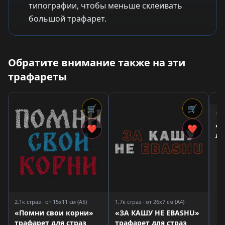
типографии, чтобы меньше склеивать
большой трафарет.
Обратите внимание также на эти
трафареты
🛒
🛒
1,3
«Р
❤
❤
ле
тр
2,1к страз · от 15x11 см (A5)
1,7к страз · от 26x7 см (A4)
«Помни свои корни»
«ЗА КАШУ НЕ EBASHU»
трафарет для страз
трафарет для страз