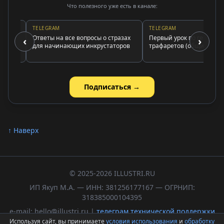
Что полезного уже есть в канале:
TELEGRAM
TELEGRAM
Ответы на все вопросы о стразах
Первый урок по генератору
‹
›
для начинающих инкрустаторов
трафаретов (общие принцип
Подписаться →
↑ Наверх
© 2025-2026 ILLUSTRI.RU
ИП Якуп М.А. — ИНН: 381256177167 — ОГРНИП:
318385000104395
e-mail: hello@illustri.ru |
телеграм технической поддержки
Используя сайт, вы принимаете
условия использования
и
обработку