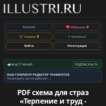
Каталог
❤
0
Избранное:
🛒
0
✓
Корзина:
Купленные:
Войти
Регистрация
НАШ ТГ КАНАЛ
ПОДПИСАТЬСЯ
Telegram-канал
НАШ ГЕНЕРАТОР-РЕДАКТОР ТРАФАРЕТОВ
Генератор трафаретов
Посмотрите, как он работает →
PDF схема для страз
«Терпение и труд -