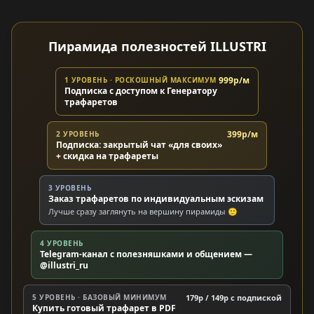
Пирамида полезностей ILLUSTRI
999р/м
1 УРОВЕНЬ · РОСКОШНЫЙ МАКСИМУМ
Подписка с доступом к Генератору
трафаретов
399р/м
2 УРОВЕНЬ
Подписка: закрытый чат «для своих»
+ скидка на трафареты
3 УРОВЕНЬ
Заказ трафаретов по индивидуальным эскизам
Лучше сразу заглянуть на вершину пирамиды 🙂
4 УРОВЕНЬ
Telegram-канал с полезняшками и общением —
@illustri_ru
5 УРОВЕНЬ · БАЗОВЫЙ МИНИМУМ
179р / 149р c подпиской
Купить готовый трафарет в PDF