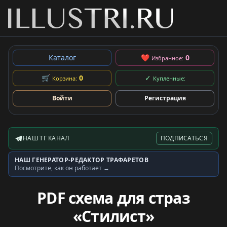
Каталог
❤
0
Избранное:
🛒
0
✓
Корзина:
Купленные:
Войти
Регистрация
НАШ ТГ КАНАЛ
ПОДПИСАТЬСЯ
Telegram-канал
НАШ ГЕНЕРАТОР-РЕДАКТОР ТРАФАРЕТОВ
Генератор трафаретов
Посмотрите, как он работает →
PDF схема для страз
«Стилист»