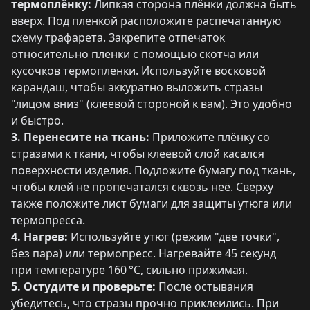
термоплёнку:
Липкая сторона плёнки должна быть
вверх. Под пленкой расположите распечатанную
схему трафарета. Закрепите отпечаток
относительно пленки с помощью скотча или
кусочков термопленки. Используйте восковой
карандаш, чтобы аккуратно выложить стразы
"лицом вниз" (клеевой стороной к вам). Это удобно
и быстро.
3. Перенесите на ткань:
Приложите плёнку со
стразами к ткани, чтобы клеевой слой касался
поверхности изделия. Подложите бумагу под ткань,
чтобы клей не пропечатался сквозь неё. Сверху
также положите лист бумаги для защиты утюга или
термопресса.
4. Нагрев:
Используйте утюг (режим "две точки",
без пара) или термопресс. Нагревайте 45 секунд
при температуре 160 °C, сильно прижимая.
5. Остудите и проверьте:
После остывания
убедитесь, что стразы прочно приклеились. При