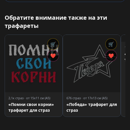
Обратите внимание также на эти
трафареты
🛒
🛒
1,7
«З
❤
❤
тр
2,1к страз · от 15x11 см (A5)
676 страз · от 17x13 см (A5)
«Помни свои корни»
«Победа» трафарет для
трафарет для страз
страз