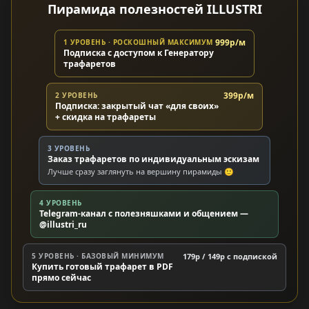
Пирамида полезностей ILLUSTRI
999р/м
1 УРОВЕНЬ · РОСКОШНЫЙ МАКСИМУМ
Подписка с доступом к Генератору
трафаретов
399р/м
2 УРОВЕНЬ
Подписка: закрытый чат «для своих»
+ скидка на трафареты
3 УРОВЕНЬ
Заказ трафаретов по индивидуальным эскизам
Лучше сразу заглянуть на вершину пирамиды 🙂
4 УРОВЕНЬ
Telegram-канал с полезняшками и общением —
@illustri_ru
5 УРОВЕНЬ · БАЗОВЫЙ МИНИМУМ
179р / 149р c подпиской
Купить готовый трафарет в PDF
прямо сейчас