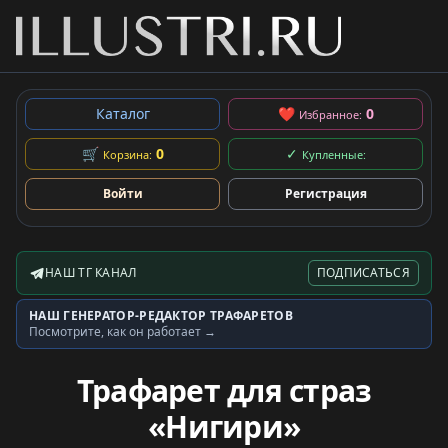
Каталог
❤
0
Избранное:
🛒
0
✓
Корзина:
Купленные:
Войти
Регистрация
НАШ ТГ КАНАЛ
ПОДПИСАТЬСЯ
Telegram-канал
НАШ ГЕНЕРАТОР-РЕДАКТОР ТРАФАРЕТОВ
Генератор трафаретов
Посмотрите, как он работает →
Трафарет для страз
«Нигири»