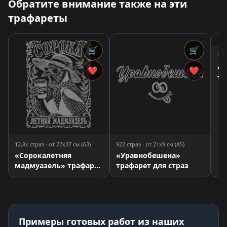
Обратите внимание также на эти
трафареты
🛒
🛒
159
«Ч
❤
❤
тр
12,8к страз · от 27x37 см (A3)
922 страз · от 21x9 см (A5)
«Сорокалетняя
«Уравнобешена»
мадмуазель» трафарет
трафарет для страз
для страз
Примеры готовых работ из наших