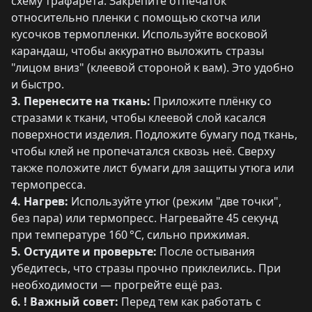
схему трафарета. Закрепите отпечаток
относительно пленки с помощью скотча или
кусочков термопленки. Используйте восковой
карандаш, чтобы аккуратно выложить стразы
"лицом вниз" (клеевой стороной к вам). Это удобно
и быстро.
3. Перенесите на ткань:
Приложите плёнку со
стразами к ткани, чтобы клеевой слой касался
поверхности изделия. Подложите бумагу под ткань,
чтобы клей не пропечатался сквозь неё. Сверху
также положите лист бумаги для защиты утюга или
термопресса.
4. Нагрев:
Используйте утюг (режим "две точки",
без пара) или термопресс. Нагревайте 45 секунд
при температуре 160 °C, сильно прижимая.
5. Остудите и проверьте:
После остывания
убедитесь, что стразы прочно приклеились. При
необходимости — прогрейте ещё раз.
6. ! Важный совет:
Перед тем как работать с