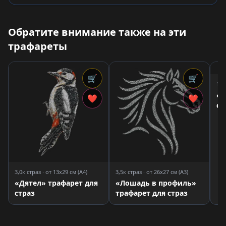
Обратите внимание также на эти
трафареты
🛒
🛒
1,9
«Я
❤
❤
ст
3,0к страз · от 13x29 см (A4)
3,5к страз · от 26x27 см (A3)
«Дятел» трафарет для
«Лошадь в профиль»
страз
трафарет для страз