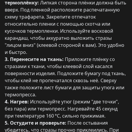
термоплёнку:
Липкая сторона плёнки должна быть
вверх. Под пленкой расположите распечатанную
схему трафарета. Закрепите отпечаток
относительно пленки с помощью скотча или
кусочков термопленки. Используйте восковой
карандаш, чтобы аккуратно выложить стразы
"лицом вниз" (клеевой стороной к вам). Это удобно
и быстро.
3. Перенесите на ткань:
Приложите плёнку со
стразами к ткани, чтобы клеевой слой касался
поверхности изделия. Подложите бумагу под ткань,
чтобы клей не пропечатался сквозь неё. Сверху
также положите лист бумаги для защиты утюга или
термопресса.
4. Нагрев:
Используйте утюг (режим "две точки",
без пара) или термопресс. Нагревайте 45 секунд
при температуре 160 °C, сильно прижимая.
5. Остудите и проверьте:
После остывания
убедитесь, что стразы прочно приклеились. При