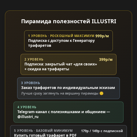
Пирамида полезностей ILLUSTRI
999р/м
1 УРОВЕНЬ · РОСКОШНЫЙ МАКСИМУМ
Подписка с доступом к Генератору
трафаретов
399р/м
2 УРОВЕНЬ
Подписка: закрытый чат «для своих»
+ скидка на трафареты
3 УРОВЕНЬ
Заказ трафаретов по индивидуальным эскизам
Лучше сразу заглянуть на вершину пирамиды 🙂
4 УРОВЕНЬ
Telegram-канал с полезняшками и общением —
@illustri_ru
5 УРОВЕНЬ · БАЗОВЫЙ МИНИМУМ
179р / 149р c подпиской
Купить готовый трафарет в PDF