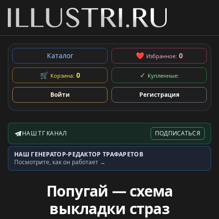
Каталог
❤
0
Избранное:
🛒
0
✓
Корзина:
Купленные:
Войти
Регистрация
НАШ ТГ КАНАЛ
ПОДПИСАТЬСЯ
Telegram-канал
НАШ ГЕНЕРАТОР-РЕДАКТОР ТРАФАРЕТОВ
Генератор трафаретов
Посмотрите, как он работает →
Попугай — схема
выкладки страз