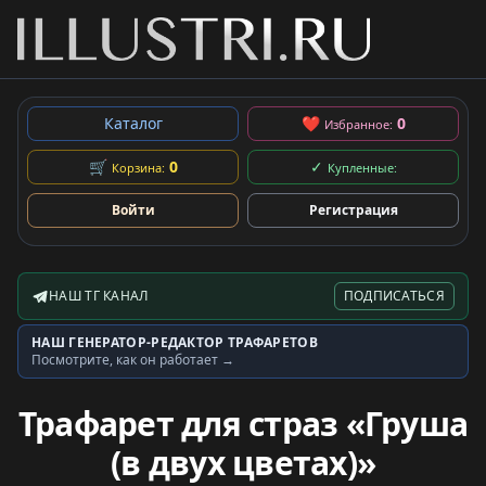
Каталог
❤
0
Избранное:
🛒
0
✓
Корзина:
Купленные:
Войти
Регистрация
НАШ ТГ КАНАЛ
ПОДПИСАТЬСЯ
Telegram-канал
НАШ ГЕНЕРАТОР-РЕДАКТОР ТРАФАРЕТОВ
Генератор трафаретов
Посмотрите, как он работает →
Трафарет для страз «Груша
(в двух цветах)»