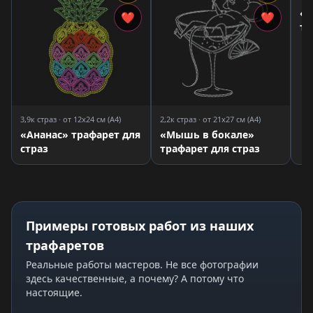
«Л
❤
❤
тр
3,9к страз · от 12x24 см (A4)
2,2к страз · от 21x27 см (A4)
«Ананас» трафарет для
«Мышь в бокале»
страз
трафарет для страз
Примеры готовых работ из наших
трафаретов
Реальные работы мастеров. Не все фотографии
здесь качественные, а почему? А потому что
настоящие.