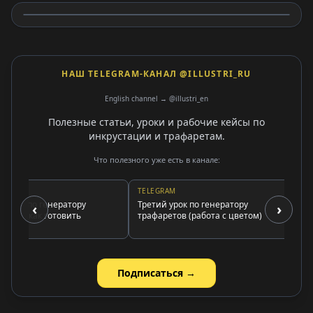
НАШ TELEGRAM-КАНАЛ @ILLUSTRI_RU
English channel → @illustri_en
Полезные статьи, уроки и рабочие кейсы по
инкрустации и трафаретам.
Что полезного уже есть в канале:
M
TELEGRAM
TELEG
рок по генератору
Третий урок по генератору
Ответ
‹
›
ов (как готовить
трафаретов (работа с цветом)
для н
фии)
Подписаться →