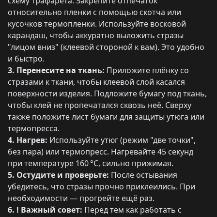
схему трафарета. Закрепите отпечаток
относительно пленки с помощью скотча или
кусочков термопленки. Используйте восковой
карандаш, чтобы аккуратно выложить стразы
"лицом вниз" (клеевой стороной к вам). Это удобно
и быстро.
3. Перенесите на ткань:
Приложите плёнку со
стразами к ткани, чтобы клеевой слой касался
поверхности изделия. Подложите бумагу под ткань,
чтобы клей не пропечатался сквозь неё. Сверху
также положите лист бумаги для защиты утюга или
термопресса.
4. Нагрев:
Используйте утюг (режим "две точки",
без пара) или термопресс. Нагревайте 45 секунд
при температуре 160 °C, сильно прижимая.
5. Остудите и проверьте:
После остывания
убедитесь, что стразы прочно приклеились. При
необходимости — прогрейте ещё раз.
6. ! Важный совет:
Перед тем как работать с