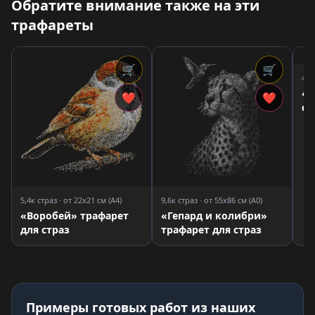
Обратите внимание также на эти
трафареты
🛒
🛒
4,5
«У
❤
❤
ст
5,4к страз · от 22x21 см (A4)
9,6к страз · от 55x86 см (A0)
«Воробей» трафарет
«Гепард и колибри»
для страз
трафарет для страз
Примеры готовых работ из наших