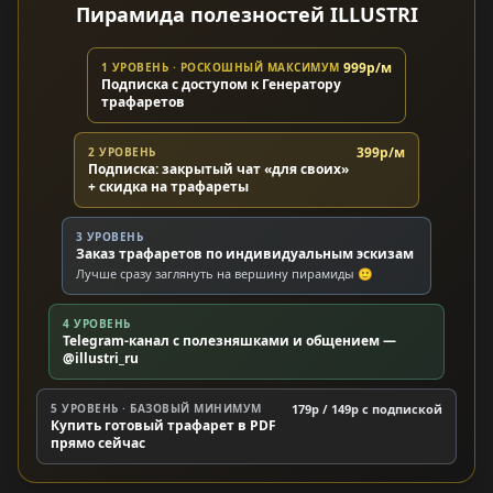
Пирамида полезностей ILLUSTRI
999р/м
1 УРОВЕНЬ · РОСКОШНЫЙ МАКСИМУМ
Подписка с доступом к Генератору
трафаретов
399р/м
2 УРОВЕНЬ
Подписка: закрытый чат «для своих»
+ скидка на трафареты
3 УРОВЕНЬ
Заказ трафаретов по индивидуальным эскизам
Лучше сразу заглянуть на вершину пирамиды 🙂
4 УРОВЕНЬ
Telegram-канал с полезняшками и общением —
@illustri_ru
5 УРОВЕНЬ · БАЗОВЫЙ МИНИМУМ
179р / 149р c подпиской
Купить готовый трафарет в PDF
прямо сейчас