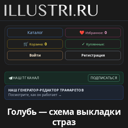
Каталог
❤
0
Избранное:
🛒
0
✓
Корзина:
Купленные:
Войти
Регистрация
НАШ ТГ КАНАЛ
ПОДПИСАТЬСЯ
Telegram-канал
НАШ ГЕНЕРАТОР-РЕДАКТОР ТРАФАРЕТОВ
Генератор трафаретов
Посмотрите, как он работает →
Голубь — схема выкладки
страз