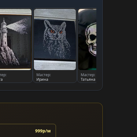
тер:
Мастер:
Мастер:
Масте
га
Ирина
Татьяна Рева
Анна
999р/м