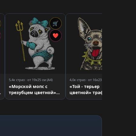
🛒
🛒
4,0
«Т
❤
❤
тр
5,4к страз · от 19x25 см (A4)
4,0к страз · от 16x23 см (A4)
«Морской мопс с
«Той - терьер
трезубцем цветной»
цветной» трафарет
трафарет для страз
для страз