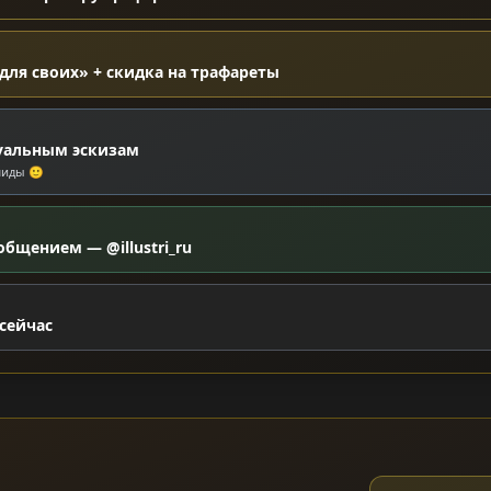
для своих» + скидка на трафареты
уальным эскизам
миды 🙂
общением — @illustri_ru
сейчас