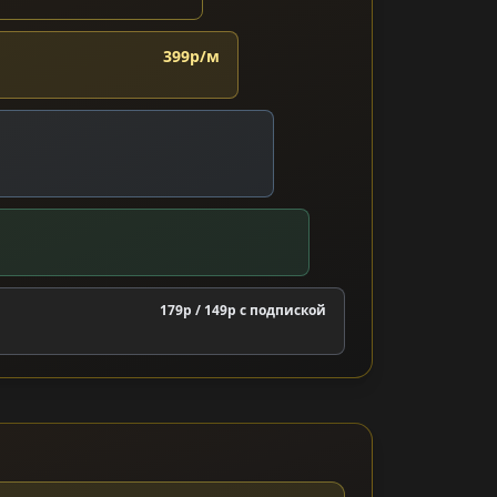
399р/м
179р / 149р c подпиской