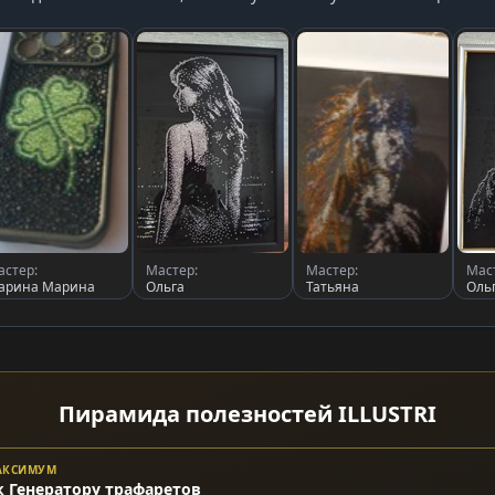
астер:
Мастер:
Мастер:
Мас
арина Марина
Ольга
Татьяна
Оль
Пирамида полезностей ILLUSTRI
МАКСИМУМ
к Генератору трафаретов