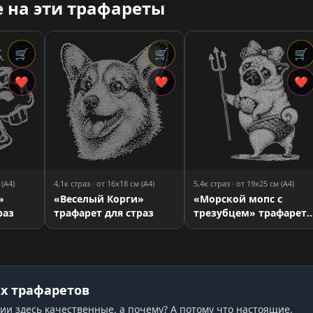
 на эти трафареты
🛒
🛒
🛒
❤
❤
❤
 (A4)
4,1к страз · от 16x18 см (A4)
5,4к страз · от 19x25 см (A4)
»
«Веселый Корги»
«Морской мопс с
раз
трафарет для страз
трезубцем» трафарет
для страз
х трафаретов
ии здесь качественные, а почему? А потому что настоящие.