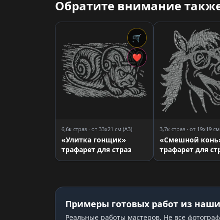
Обратите внимание также
🛒
❤
6,6к страз · от 33x21 см (A3)
3,7к страз · от 19x19 см
«Улитка гонщик»
«Смешной конь
трафарет для страз
трафарет для ст
Примеры готовых работ из наши
Реальные работы мастеров. Не все фотограф