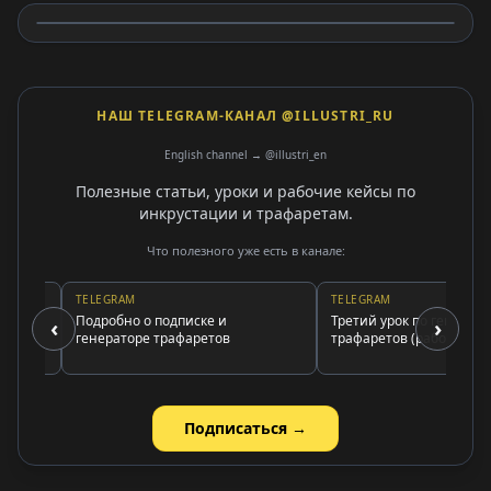
НАШ TELEGRAM-КАНАЛ @ILLUSTRI_RU
English channel → @illustri_en
Полезные статьи, уроки и рабочие кейсы по
инкрустации и трафаретам.
Что полезного уже есть в канале:
TELEGRAM
TELEGRAM
зах
Подробно о подписке и
Третий урок по генератору
‹
›
ров
генераторе трафаретов
трафаретов (работа с цвет
Подписаться →