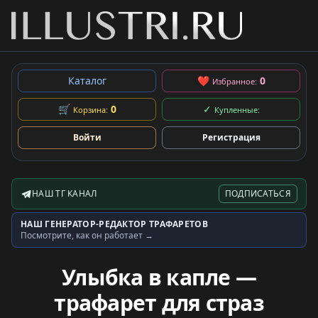
Каталог
❤
0
Избранное:
🛒
0
✓
Корзина:
Купленные:
Войти
Регистрация
НАШ ТГ КАНАЛ
ПОДПИСАТЬСЯ
Telegram-канал
НАШ ГЕНЕРАТОР-РЕДАКТОР ТРАФАРЕТОВ
Генератор трафаретов
Посмотрите, как он работает →
Улыбка в капле —
трафарет для страз