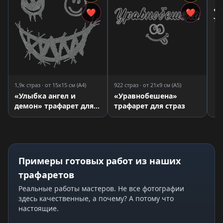
«Д
❤
❤
тр
1,9к страз · от 15x15 см (A4)
922 страз · от 21x9 см (A5)
«Улыбка ангел и
«Уравнобешена»
демон» трафарет для
трафарет для страз
страз
Примеры готовых работ из наших
трафаретов
Реальные работы мастеров. Не все фотографии
здесь качественные, а почему? А потому что
настоящие.