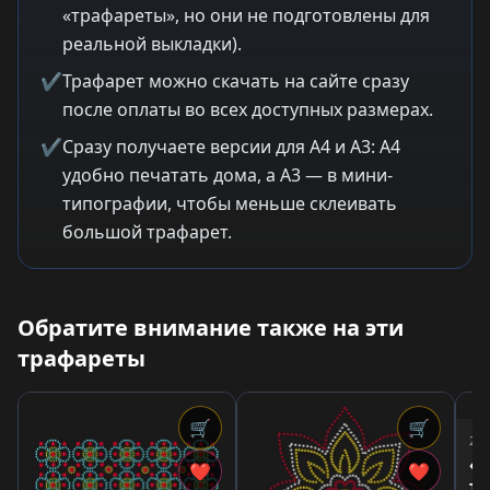
«трафареты», но они не подготовлены для
реальной выкладки).
✔
Трафарет можно скачать на сайте сразу
после оплаты во всех доступных размерах.
✔
Сразу получаете версии для A4 и A3: A4
удобно печатать дома, а A3 — в мини-
типографии, чтобы меньше склеивать
большой трафарет.
Обратите внимание также на эти
трафареты
🛒
🛒
2,3
«М
❤
❤
тр