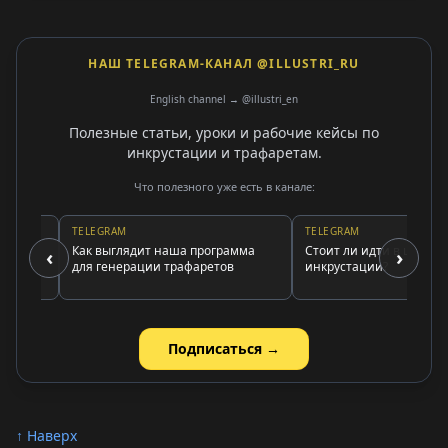
НАШ TELEGRAM-КАНАЛ @ILLUSTRI_RU
English channel → @illustri_en
Полезные статьи, уроки и рабочие кейсы по
инкрустации и трафаретам.
Что полезного уже есть в канале:
TELEGRAM
TELEGRAM
Как выглядит наша программа
Стоит ли идти в школу
‹
›
ы)
для генерации трафаретов
инкрустации?
Подписаться →
↑ Наверх