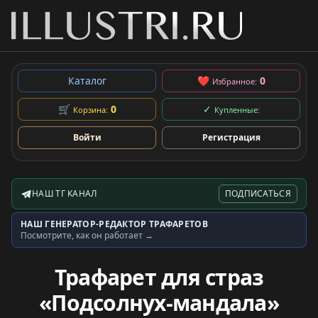
Каталог
❤
0
Избранное:
🛒
0
✓
Корзина:
Купленные:
Войти
Регистрация
НАШ ТГ КАНАЛ
ПОДПИСАТЬСЯ
Telegram-канал
НАШ ГЕНЕРАТОР-РЕДАКТОР ТРАФАРЕТОВ
Генератор трафаретов
Посмотрите, как он работает →
Трафарет для страз
«Подсолнух-мандала»