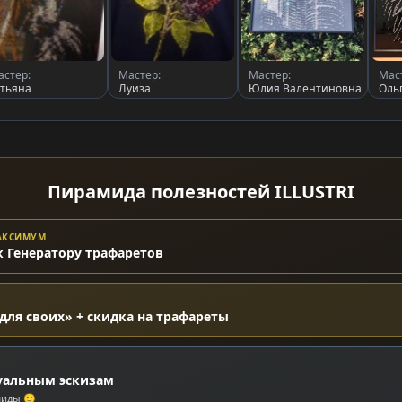
астер:
Мастер:
Мастер:
Мас
атьяна
Луиза
Юлия Валентиновна
Оль
Пирамида полезностей ILLUSTRI
МАКСИМУМ
к Генератору трафаретов
для своих» + скидка на трафареты
уальным эскизам
миды 🙂