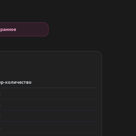
е
бранное
ер-количество
ь
ь
ь
ь