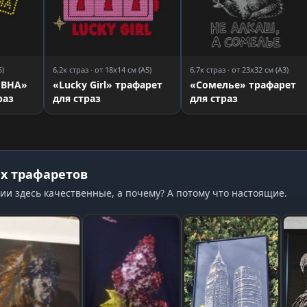
5)
6,2к страз · от 18x14 см (A5)
6,7к страз · от 23x32 см (A3)
ЕВНА»
«Lucky Girl» трафарет
«Сомелье» трафарет
раз
для страз
для страз
х трафаретов
ии здесь качественные, а почему? А потому что настоящие.