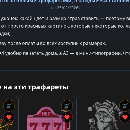
тся за новыми трафаретами, а каждый 5-й станов
на 25/02/2026)
ужочек: какой цвет и размер страз ставить — поэтому в
 от просто красивых картинок, которые некоторые колле
дки).
азу после оплаты во всех доступных размерах.
: A4 удобно печатать дома, а A3 — в мини-типографии, 
 на эти трафареты
🛒
🛒
🛒
❤
❤
❤