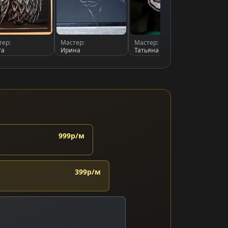
тер:
Мастер:
Мастер:
Масте
га
Ирина
Татьяна Рева
Люся
999р/м
399р/м