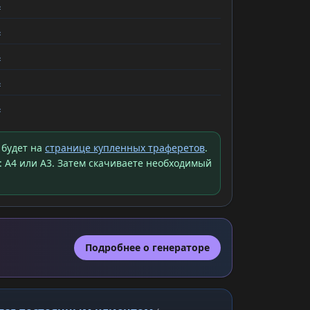
ь
ь
ь
ь
ь
 будет на
странице купленных траферетов
.
: A4 или A3. Затем скачиваете необходимый
Подробнее о генераторе