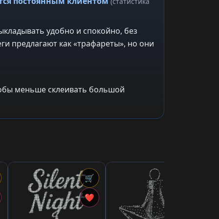
ится постоянным клиентом
(статистика
ыкладывать удобно и спокойно, без
ги предлагают как «трафареты», но они
чтобы меньше склеивать большой
🛒
🛒
2,7
«К
❤
❤
тр