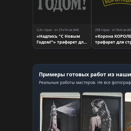
3,2к страз · от 21x14 см (A4)
258 страз · от 9x4 см (A
«Надпись "С Новым
«Корона КОРОЛ
Годом!"» трафарет для
трафарет для ст
страз
Примеры готовых работ из наши
Реальные работы мастеров. Не все фотограф