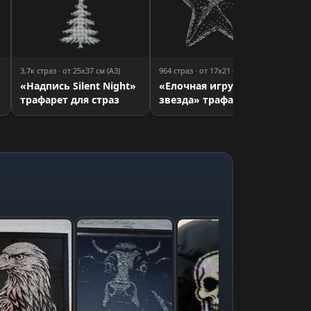
3,7к страз · от 25x37 см (A3)
964 страз · от 17x21 см (A4)
«Надпись Silent Night»
«Елочная игрушка
трафарет для страз
звезда» трафарет для
страз