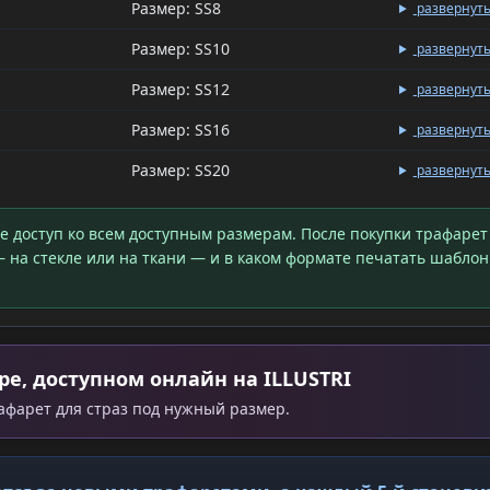
Размер: SS8
развернут
Размер: SS10
развернут
Размер: SS12
развернут
Размер: SS16
развернут
Размер: SS20
развернут
те доступ ко всем доступным размерам. После покупки трафарет
 на стекле или на ткани — и в каком формате печатать шаблон
ре, доступном онлайн на ILLUSTRI
рафарет для страз под нужный размер.