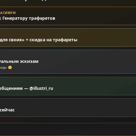
МАКСИМУМ
к Генератору трафаретов
для своих» + скидка на трафареты
уальным эскизам
миды 🙂
общением — @illustri_ru
сейчас