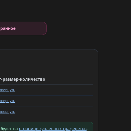
е
бранное
т-размер-количество
звернуть
звернуть
звернуть
 будет на
странице купленных траферетов
.