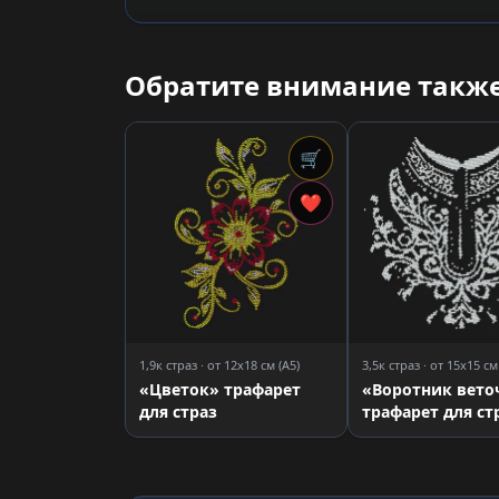
Обратите внимание также
🛒
❤
1,9к страз · от 12x18 см (A5)
3,5к страз · от 15x15 см
«Цветок» трафарет
«Воротник вето
для страз
трафарет для ст