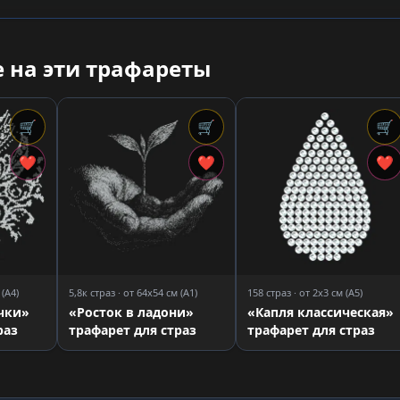
 на эти трафареты
🛒
🛒
🛒
❤
❤
❤
 (A4)
5,8к страз · от 64x54 см (A1)
158 страз · от 2x3 см (A5)
чки»
«Росток в ладони»
«Капля классическая»
раз
трафарет для страз
трафарет для страз