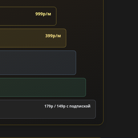
999р/м
399р/м
179р / 149р c подпиской