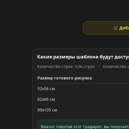
🛒 Доб
Какие размеры шаблона будут досту
Количество страз: 3,9к страз
•
Количество ц
Размер готового рисунка
52x56 см
62x66 см
99x105 см
Важно: покупая этот трафарет, вы получае