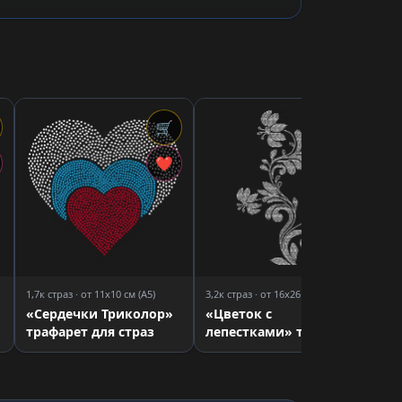
🛒
🛒
1,2
«В
❤
❤
са
тр
1,7к страз · от 11x10 см (A5)
3,2к страз · от 16x26 см (A4)
«Сердечки Триколор»
«Цветок с
трафарет для страз
лепестками» трафарет
для страз