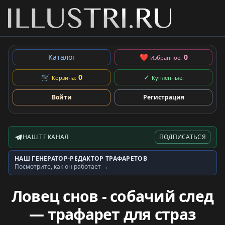
Каталог
❤
0
Избранное:
🛒
0
✓
Корзина:
Купленные:
Войти
Регистрация
НАШ ТГ КАНАЛ
ПОДПИСАТЬСЯ
Telegram-канал
НАШ ГЕНЕРАТОР-РЕДАКТОР ТРАФАРЕТОВ
Генератор трафаретов
Посмотрите, как он работает →
Ловец снов - собачий след
— трафарет для страз