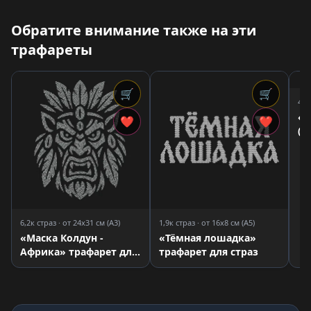
Обратите внимание также на эти
трафареты
🛒
🛒
4,8
«Д
❤
❤
(Я
тр
6,2к страз · от 24x31 см (A3)
1,9к страз · от 16x8 см (A5)
«Маска Колдун -
«Тёмная лошадка»
Африка» трафарет для
трафарет для страз
страз