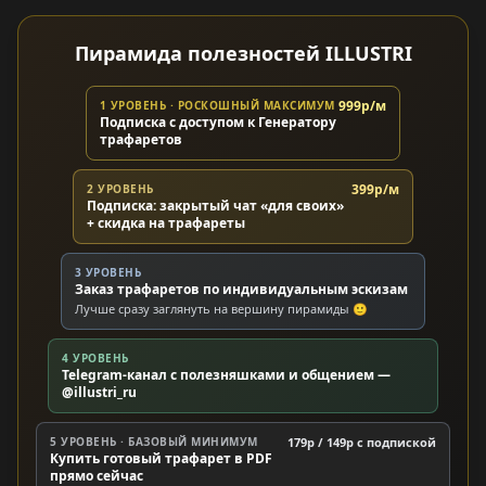
Пирамида полезностей ILLUSTRI
999р/м
1 УРОВЕНЬ · РОСКОШНЫЙ МАКСИМУМ
Подписка с доступом к Генератору
трафаретов
399р/м
2 УРОВЕНЬ
Подписка: закрытый чат «для своих»
+ скидка на трафареты
3 УРОВЕНЬ
Заказ трафаретов по индивидуальным эскизам
Лучше сразу заглянуть на вершину пирамиды 🙂
4 УРОВЕНЬ
Telegram-канал с полезняшками и общением —
@illustri_ru
5 УРОВЕНЬ · БАЗОВЫЙ МИНИМУМ
179р / 149р c подпиской
Купить готовый трафарет в PDF
прямо сейчас