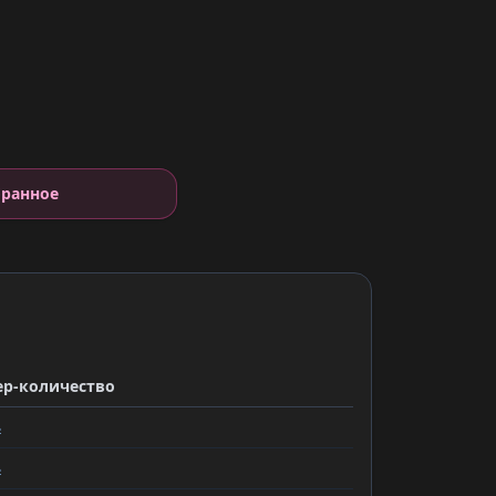
е
бранное
ер-количество
ь
ь