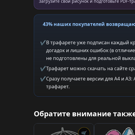
Загрузите свой рисунок и подготовьте PDF-т
43% наших покупателей возвращаю
✔
В трафарете уже подписан каждый кр
догадок и лишних ошибок (в отличие
не подготовлены для реальной выкла
✔
Трафарет можно скачать на сайте ср
✔
Сразу получаете версии для A4 и A3
трафарет.
Обратите внимание также
🛒