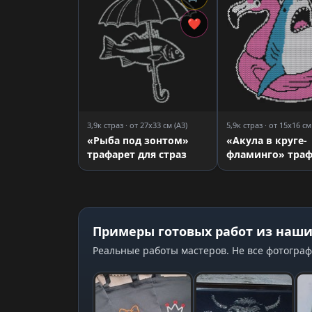
❤
3,9к страз · от 27x33 см (A3)
5,9к страз · от 15x16 см
«Рыба под зонтом»
«Акула в круге-
трафарет для страз
фламинго» траф
для страз
Примеры готовых работ из наши
Реальные работы мастеров. Не все фотограф