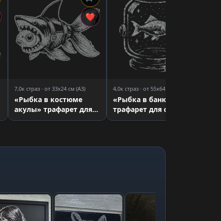
2,0
«М
❤
❤
ос
тр
7,0к страз · от 33x24 см (A3)
4,0к страз · от 55x64 см (A1)
«Рыбка в костюме
«Рыбка в банке»
акулы» трафарет для
трафарет для страз
страз