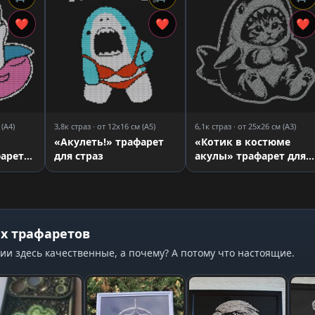
❤
❤
❤
 (A4)
3,8к страз · от 12x16 см (A5)
6,1к страз · от 25x26 см (A3)
«Акулеть!» трафарет
«Котик в костюме
арет
для страз
акулы» трафарет для
страз
х трафаретов
ии здесь качественные, а почему? А потому что настоящие.