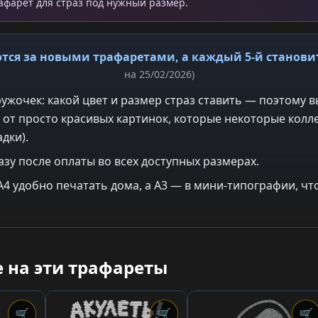
рафарет для страз под нужный размер.
тся за новыми трафаретами, а каждый 5-й станов
на 25/02/2026)
ужочек: какой цвет и размер страз ставить — поэтому в
 от просто красивых картинок, которые некоторые колле
дки).
азу после оплаты во всех доступных размерах.
: A4 удобно печатать дома, а A3 — в мини-типографии, 
 на эти трафареты
🛒
🛒
🛒