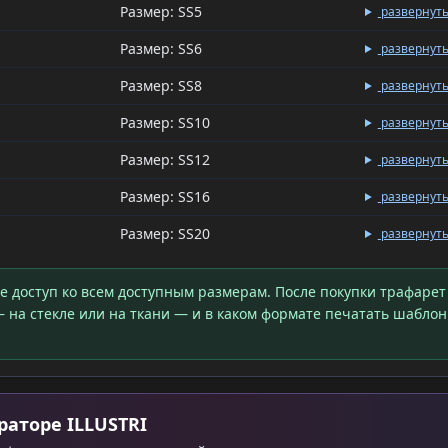
Размер: SS5
развернут
Размер: SS6
развернут
Размер: SS8
развернут
Размер: SS10
развернут
Размер: SS12
развернут
Размер: SS16
развернут
Размер: SS20
развернут
те доступ ко всем доступным размерам. После покупки трафарет
 на стекле или на ткани — и в каком формате печатать шаблон
раторе ILLUSTRI