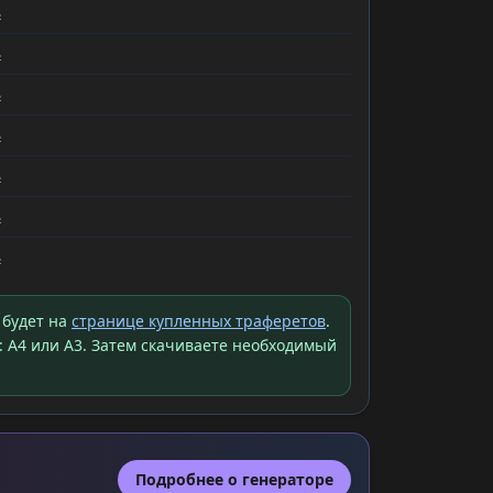
ь
ь
ь
ь
ь
ь
ь
 будет на
странице купленных траферетов
.
: A4 или A3. Затем скачиваете необходимый
Подробнее о генераторе