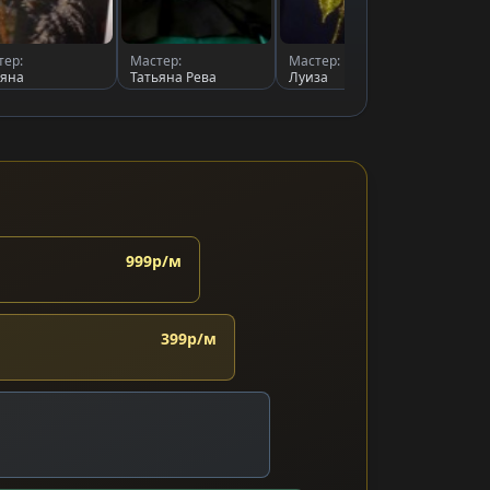
тер:
Мастер:
Мастер:
Масте
ьяна
Татьяна Рева
Луиза
Ольга
999р/м
399р/м