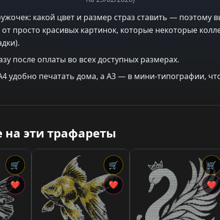
ужочек: какой цвет и размер страз ставить — поэтому в
 от просто красивых картинок, которые некоторые колле
дки).
азу после оплаты во всех доступных размерах.
: A4 удобно печатать дома, а A3 — в мини-типографии, 
 на эти трафареты
🛒
🛒
🛒
❤
❤
❤