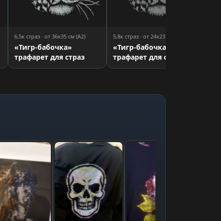
6,5к страз · от 36x35 см (A2)
5,8к страз · от 24x23 см (A3)
«Тигр-бабочка»
«Тигр-бабочка»
трафарет для страз
трафарет для страз