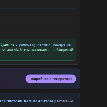
ь
ь
ь
ь
 будет на
странице купленных траферетов
.
: A4 или A3. Затем скачиваете необходимый
Подробнее о генераторе
ится постоянным клиентом
(статистика