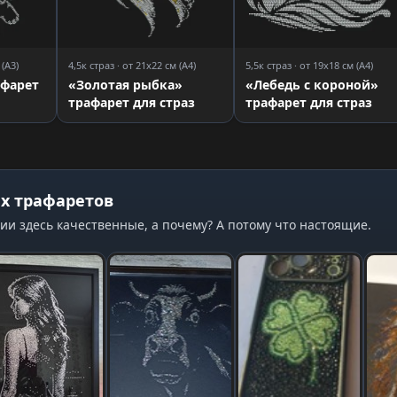
 (A3)
4,5к страз · от 21x22 см (A4)
5,5к страз · от 19x18 см (A4)
афарет
«Золотая рыбка»
«Лебедь с короной»
трафарет для страз
трафарет для страз
х трафаретов
ии здесь качественные, а почему? А потому что настоящие.