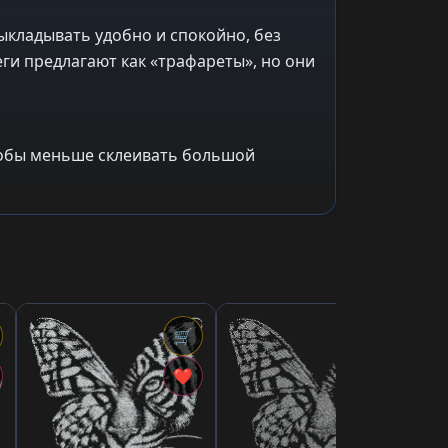
ыкладывать удобно и спокойно, без
ги предлагают как «трафареты», но они
чтобы меньше склеивать большой
🛒
🛒
4,7
«Р
❤
❤
тр