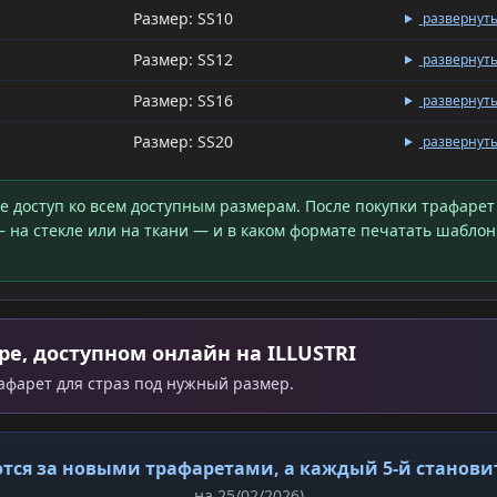
Размер: SS10
развернут
Размер: SS12
развернут
Размер: SS16
развернут
Размер: SS20
развернут
те доступ ко всем доступным размерам. После покупки трафарет
 на стекле или на ткани — и в каком формате печатать шаблон
ре, доступном онлайн на ILLUSTRI
рафарет для страз под нужный размер.
тся за новыми трафаретами, а каждый 5-й станов
на 25/02/2026)