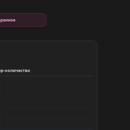
бранное
ер-количество
ь
ь
ь
ь
ь