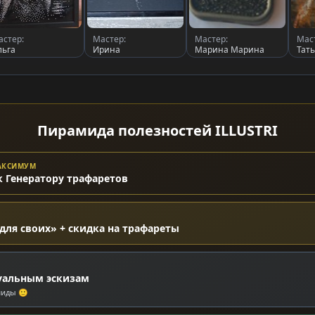
астер:
Мастер:
Мастер:
Мас
льга
Ирина
Марина Марина
Тат
Пирамида полезностей ILLUSTRI
МАКСИМУМ
к Генератору трафаретов
для своих» + скидка на трафареты
уальным эскизам
миды 🙂