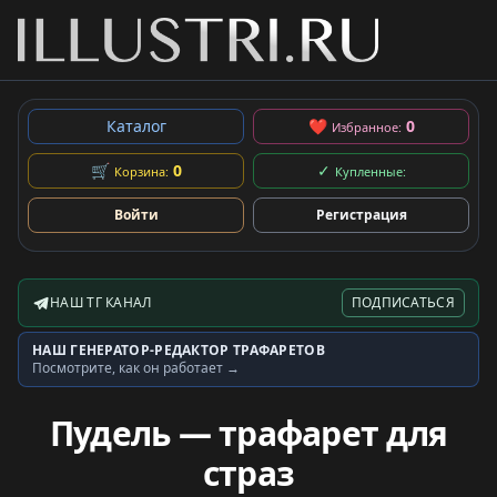
Каталог
❤
0
Избранное:
🛒
0
✓
Корзина:
Купленные:
Войти
Регистрация
НАШ ТГ КАНАЛ
ПОДПИСАТЬСЯ
Telegram-канал
НАШ ГЕНЕРАТОР-РЕДАКТОР ТРАФАРЕТОВ
Генератор трафаретов
Посмотрите, как он работает →
Пудель — трафарет для
страз