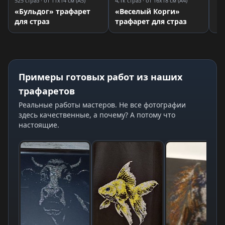
525 страз · от 11x14 см (A5)
4,1к страз · от 16x18 см (A4)
«Бульдог» трафарет
«Веселый Корги»
для страз
трафарет для страз
Примеры готовых работ из наших
трафаретов
Реальные работы мастеров. Не все фотографии
здесь качественные, а почему? А потому что
настоящие.