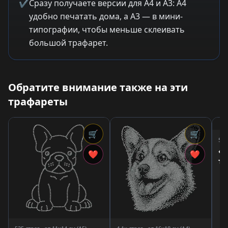
✔
Сразу получаете версии для A4 и A3: A4
удобно печатать дома, а A3 — в мини-
типографии, чтобы меньше склеивать
большой трафарет.
Обратите внимание также на эти
трафареты
🛒
🛒
5,4
«М
❤
❤
тр
дл