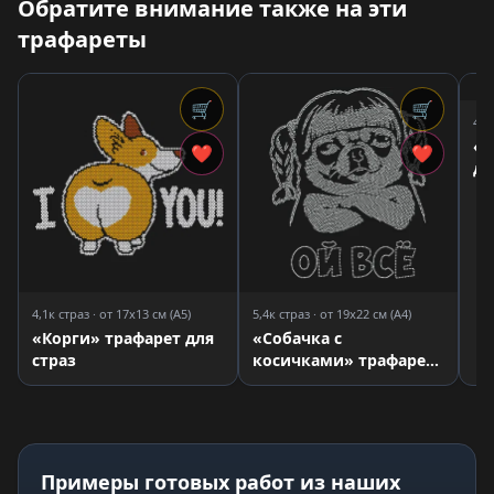
Обратите внимание также на эти
трафареты
🛒
🛒
4,1
«В
❤
❤
дв
дл
4,1к страз · от 17x13 см (A5)
5,4к страз · от 19x22 см (A4)
«Корги» трафарет для
«Собачка с
страз
косичками» трафарет
для страз
Примеры готовых работ из наших