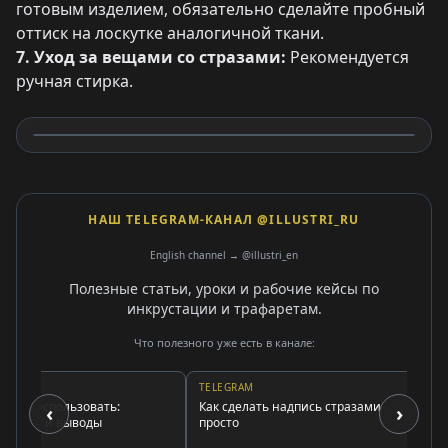
готовым изделием, обязательно сделайте пробный
оттиск на лоскутке аналогичной ткани.
7. Уход за вещами со стразами:
Рекомендуется
ручная стирка.
НАШ TELEGRAM-КАНАЛ @ILLUSTRI_RU
English channel → @illustri_en
Полезные статьи, уроки и рабочие кейсы по
инкрустации и трафаретам.
Что полезного уже есть в канале:
TELEGRAM
TELEG
й использовать:
Как сделать надпись стразами
Как пр
‹
›
ние и выводы
просто
зараб