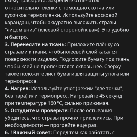
схему трафарета. Закрепите отпечаток
относительно пленки с помощью скотча или
кусочков термопленки. Используйте восковой
карандаш, чтобы аккуратно выложить стразы
"лицом вниз" (клеевой стороной к вам). Это удобно
и быстро.
3. Перенесите на ткань:
Приложите плёнку со
стразами к ткани, чтобы клеевой слой касался
поверхности изделия. Подложите бумагу под ткань,
чтобы клей не пропечатался сквозь неё. Сверху
также положите лист бумаги для защиты утюга или
термопресса.
4. Нагрев:
Используйте утюг (режим "две точки",
без пара) или термопресс. Нагревайте 45 секунд
при температуре 160 °C, сильно прижимая.
5. Остудите и проверьте:
После остывания
убедитесь, что стразы прочно приклеились. При
необходимости — прогрейте ещё раз.
6. ! Важный совет:
Перед тем как работать с