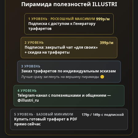
Пирамида полезностей ILLUSTRI
999р/м
1 УРОВЕНЬ · РОСКОШНЫЙ МАКСИМУМ
Подписка с доступом к Генератору
трафаретов
399р/м
2 УРОВЕНЬ
Подписка: закрытый чат «для своих»
+ скидка на трафареты
3 УРОВЕНЬ
Заказ трафаретов по индивидуальным эскизам
Лучше сразу заглянуть на вершину пирамиды 🙂
4 УРОВЕНЬ
Telegram-канал с полезняшками и общением —
@illustri_ru
5 УРОВЕНЬ · БАЗОВЫЙ МИНИМУМ
179р / 149р c подпиской
Купить готовый трафарет в PDF
прямо сейчас