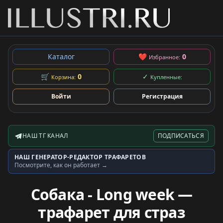
Каталог
❤
0
Избранное:
🛒
0
✓
Корзина:
Купленные:
Войти
Регистрация
НАШ ТГ КАНАЛ
ПОДПИСАТЬСЯ
Telegram-канал
НАШ ГЕНЕРАТОР-РЕДАКТОР ТРАФАРЕТОВ
Генератор трафаретов
Посмотрите, как он работает →
Собака - Long week —
трафарет для страз