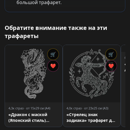
большой трафарет.
Обратите внимание также на эти
трафареты
🛒
🛒
6,2
«М
❤
❤
Аф
ст
4,3к страз · от 15x29 см (A4)
4,0к страз · от 23x25 см (A3)
«Дракон с маской
«Стрелец знак
(Японский стиль)
зодиака» трафарет для
кристал» трафарет для
страз