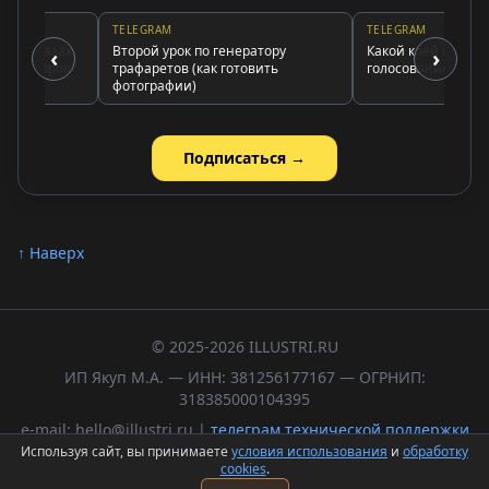
TELEGRAM
TELEGRAM
 стразах
Второй урок по генератору
Какой клей использов
‹
›
таторов
трафаретов (как готовить
голосование и вывод
фотографии)
Подписаться →
↑ Наверх
© 2025-2026 ILLUSTRI.RU
ИП Якуп М.А. — ИНН: 381256177167 — ОГРНИП:
318385000104395
e-mail: hello@illustri.ru |
телеграм технической поддержки
Используя сайт, вы принимаете
условия использования
и
обработку
Политика обработки персональных данных
cookies
.
Пользовательское соглашение