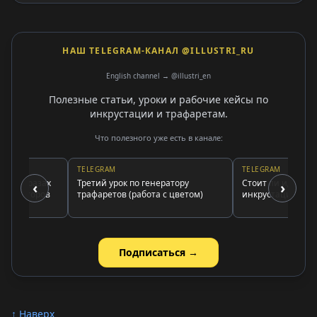
НАШ TELEGRAM-КАНАЛ @ILLUSTRI_RU
English channel → @illustri_en
Полезные статьи, уроки и рабочие кейсы по
инкрустации и трафаретам.
Что полезного уже есть в канале:
TELEGRAM
TELEGRAM
о стразах
Третий урок по генератору
Стоит ли идти в шко
‹
›
статоров
трафаретов (работа с цветом)
инкрустации?
Подписаться →
↑ Наверх