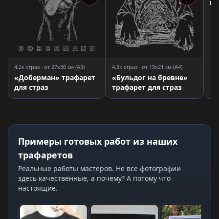
кр
тр
4,2к страз · от 27x30 см (A3)
4,3к страз · от 19x21 см (A4)
«Доберман» трафарет
«Бульдог на бревне»
для страз
трафарет для страз
Примеры готовых работ из наших
трафаретов
Реальные работы мастеров. Не все фотографии
здесь качественные, а почему? А потому что
настоящие.