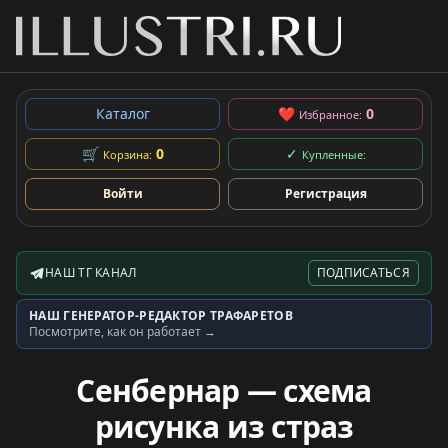
Каталог
❤
0
Избранное:
🛒
0
✓
Корзина:
Купленные:
Войти
Регистрация
НАШ ТГ КАНАЛ
ПОДПИСАТЬСЯ
Telegram-канал
НАШ ГЕНЕРАТОР-РЕДАКТОР ТРАФАРЕТОВ
Генератор трафаретов
Посмотрите, как он работает →
Сенбернар — схема
рисунка из страз